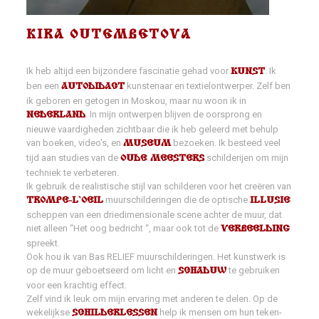
KIRA OUTEMBETOVA
Ik heb altijd een bijzondere fascinatie gehad voor
. Ik
KUNST
ben een
kunstenaar en textielontwerper. Zelf ben
AUTODIDACT
ik geboren en getogen in Moskou, maar nu woon ik in
. In mijn ontwerpen blijven de oorsprong en
NEDERLAND
nieuwe vaardigheden zichtbaar die ik heb geleerd met behulp
van boeken, video’s, en
bezoeken. Ik besteed veel
MUSEUM
tijd aan studies van de
schilderijen om mijn
OUDE MEESTERS
techniek te verbeteren.
Ik gebruik de realistische stijl van schilderen voor het creëren van
muurschilderingen die de optische
TROMPE-L`OEIL
ILLUSIE
scheppen van een driedimensionale scene achter de muur, dat
niet alleen “Het oog bedricht “, maar ook tot de
VERBEELDING
spreekt.
Ook hou ik van Bas RELIEF muurschilderingen. Het kunstwerk is
op de muur geboetseerd om licht en
te gebruiken
SCHADUW
voor een krachtig effect.
Zelf vind ik leuk om mijn ervaring met anderen te delen. Op de
wekelijkse
help ik mensen om hun teken-
SCHILDERLESSEN